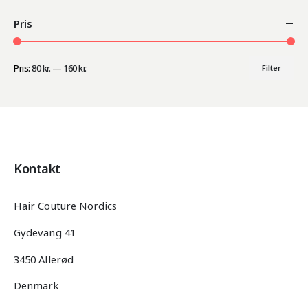
Pris
Pris:
80 kr.
—
160 kr.
Filter
Mindste
Højeste
pris
pris
Kontakt
Hair Couture Nordics
Gydevang 41
3450 Allerød
Denmark