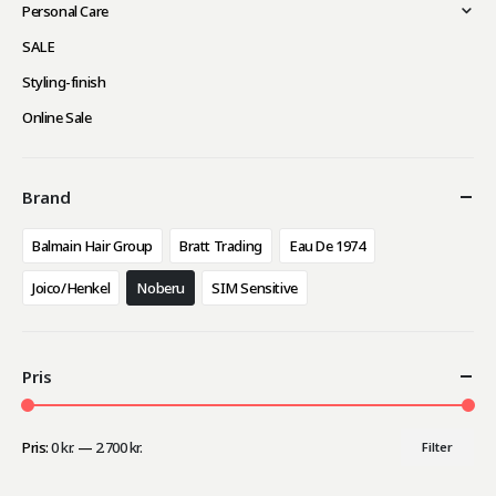
Personal Care
SALE
Styling-finish
Online Sale
Brand
Balmain Hair Group
Bratt Trading
Eau De 1974
Joico/Henkel
Noberu
SIM Sensitive
Pris
Pris:
0 kr.
—
2.700 kr.
Filter
Mindste
Højeste
pris
pris